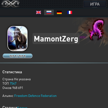
ИГРА
MamontZerg
XERJ
969 K / 969 K
Статистика
Страна Не указана
ТОП
7547
Очков 968 691
Альянс
Freedom Defence Federation
Столица
Ключи