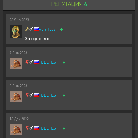
РЕПУТАЦИЯ
4
26
Янв
2023
+
RamToss
За торговлю !
7
Янв
2023
+
_BEETLS_
+
6
Янв
2023
+
_BEETLS_
+
16
Дек
2022
+
_BEETLS_
+