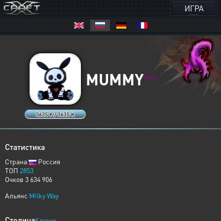
ИГРА
MUMMY
XERJ
3635 K / 3635 K
Статистика
Страна
Россия
ТОП
2853
Очков 3 634 906
Альянс
Milky Way
Столица
Ключи