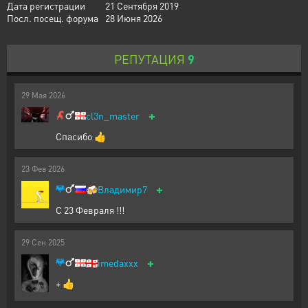
Дата регистрации
21 Сентября 2019
Посл. посещ. форума
28 Июня 2026
РЕПУТАЦИЯ
9
29
Мая
2026
+
cl3n_master
Спасибо 👍
23
Фев
2026
+
🍻
Владимир7
С 23 Февраля !!!
29
Сен
2025
+
🇬🇪
imedaxxx
+ 👍