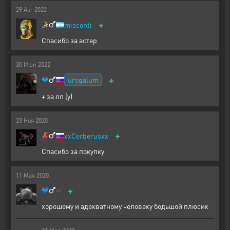
29
Авг
2022
+
misconti
Cпасибо за астер
30
Июн
2022
+
ursgalum
+ за лп (y)
23
Ноя
2020
+
xxCerberusxx
Спасибо за покупку
11
Мая
2020
+
хорошему и адекватному человеку бодьшой плюсик