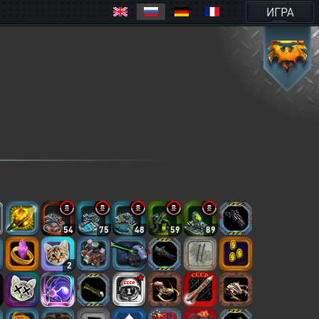
ИГРА
54
75
48
59
89
2