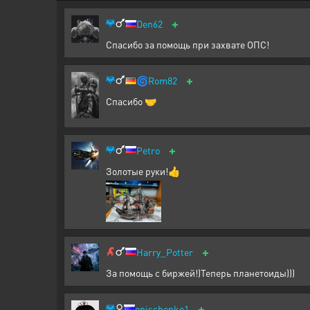
+
Den62
Спасибо за помощь при захвате ОПС!
+
🌀
Rom82
Спасибо 🤝
+
Petro
Золотые руки!👍
+
Harry_Potter
За помощь с биржей!)Теперь планетоиды)))
+
onischenko1