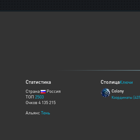
Статистика
Столица
Ключи
Страна
Россия
Colony
ТОП
2503
Координаты [437
Очков 4 135 215
Альянс
Тень