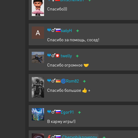
Спасибо)))
+
6a6yH
Спасибо за помощь, сосед!
+
twelly
Спасибо огромное 🤝
+
🌀
Rom82
Спасибо большое 👍 +
+
Egor91
В карму игры!)
+
Chervobiknovenny