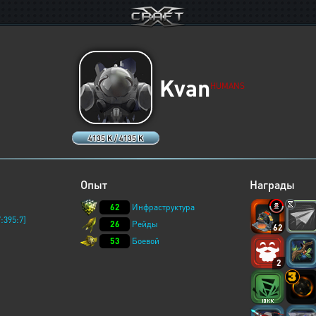
Kvan
HUMANS
4135 K / 4135 K
Опыт
Награды
62
Инфраструктура
:395:7]
26
Рейды
62
53
Боевой
2