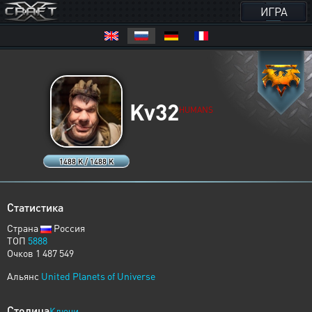
ИГРА
Kv32
HUMANS
1488 K / 1488 K
Статистика
Страна
Россия
ТОП
5888
Очков 1 487 549
Альянс
United Planets of Universe
Столица
Ключи