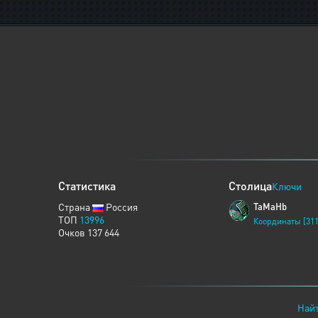
Статистика
Столица
Ключи
Страна
Россия
TaMaHb
ТОП
13996
Координаты [311
Очков 137 644
Найт