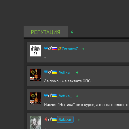
РЕПУТАЦИЯ
4
+
🌾
ZernovoZ
+
+
_Voffka_
За помошь в захвате ОПС
+
_Voffka_
Насчет "Нытика" не в курсе, а вот на помощь пр
+
Salazar
+