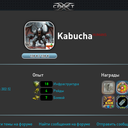
Kabucha
HUMANS
138 K / 138 K
Опыт
Награды
18
Инфраструктура
:302:5]
4
Рейды
7
Боевой
и темы на форуме
Найти сообщения на форуме
Отправить сообщ