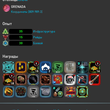
GRENADA
Координаты [809:989:3]
Опыт
35
Инфраструктура
15
Рейды
30
Боевой
Награды
15
2
16
18