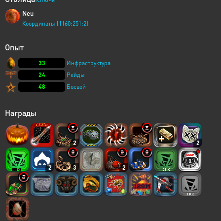
Neu
Координаты [1160:251:2]
Опыт
33
Инфраструктура
24
Рейды
48
Боевой
Награды
2
2
2
3
2