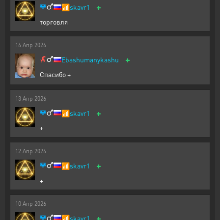
+
📶
skavr1
торговля
16
Апр
2026
+
Ebashumanykashu
Спасибо +
13
Апр
2026
+
📶
skavr1
+
12
Апр
2026
+
📶
skavr1
+
10
Апр
2026
+
📶
skavr1