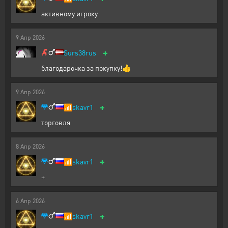
активному игроку
9
Апр
2026
+
Surs38rus
благодарочка за покупку!👍
9
Апр
2026
+
📶
skavr1
торговля
8
Апр
2026
+
📶
skavr1
+
6
Апр
2026
+
📶
skavr1