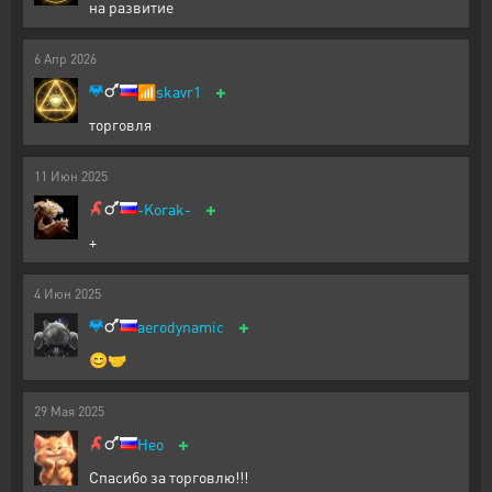
на развитие
6
Апр
2026
+
📶
skavr1
торговля
11
Июн
2025
+
-Korak-
+
4
Июн
2025
+
aerodynamic
😊🤝
29
Мая
2025
+
Heo
Спасибо за торговлю!!!