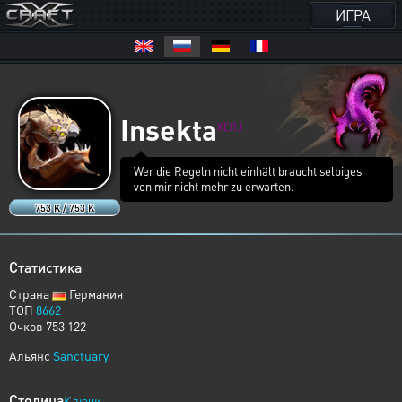
ИГРА
Insekta
XERJ
Wer die Regeln nicht einhält braucht selbiges
von mir nicht mehr zu erwarten.
753 K / 753 K
Статистика
Страна
Германия
ТОП
8662
Очков 753 122
Альянс
Sanctuary
Столица
Ключи