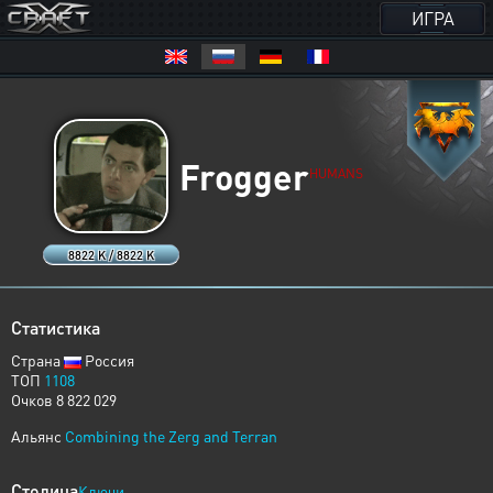
ИГРА
Frogger
HUMANS
8822 K / 8822 K
Статистика
Страна
Россия
ТОП
1108
Очков 8 822 029
Альянс
Combining the Zerg and Terran
Столица
Ключи