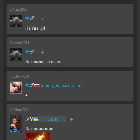
2
Апр
2023
+
На Удачу!)
24
Фев
2021
+
За помощь в игре.
13
Дек
2020
+
Галина_Бельская
+
22
Янв
2020
+
___Julia___
За понимание