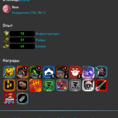
New
Координаты [134:186:1]
Опыт
78
Инфраструктура
57
Рейды
45
Боевой
Награды
2
5
6
2