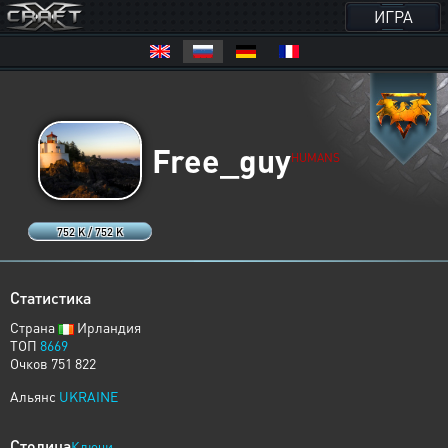
ИГРА
Free_guy
HUMANS
752 K / 752 K
Статистика
Страна
Ирландия
ТОП
8669
Очков 751 822
Альянс
UKRAINE
Столица
Ключи