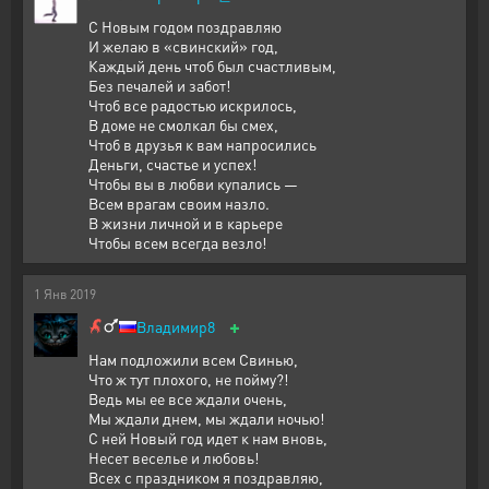
С Новым годом поздравляю
И желаю в «свинский» год,
Каждый день чтоб был счастливым,
Без печалей и забот!
Чтоб все радостью искрилось,
В доме не смолкал бы смех,
Чтоб в друзья к вам напросились
Деньги, счастье и успех!
Чтобы вы в любви купались —
Всем врагам своим назло.
В жизни личной и в карьере
Чтобы всем всегда везло!
1
Янв
2019
+
Владимир8
Нам подложили всем Свинью,
Что ж тут плохого, не пойму?!
Ведь мы ее все ждали очень,
Мы ждали днем, мы ждали ночью!
С ней Новый год идет к нам вновь,
Несет веселье и любовь!
Всех с праздником я поздравляю,