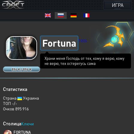
ИГРА
Fortuna
TOSS
Храни меня Господь от тех, кому я верю, кому
не верю, тех остерегусь сама
896 K / 896 K
Статистика
Страна
Украина
ТОП -/-
Очков 895 916
Столица
Ключи
FORTUNA