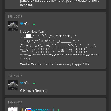
радостей на свете , немного грусти и бесконечного
веселья
3
Янв
2019
+
Happy New Year!!!
˛.._██_*。*. /*.\ .˛* .˛.*.★* *★ 。*
˛. (´• ̮•)*˛°*/.♫.♫\*˛.* ˛_Π_____. * ˛*
.°( . • . ) ˛°./• '♫ ' •\.˛*./______/~＼*. ˛*.。˛* ˛. *。
*(...'•'.. ) *˛╬╬╬╬╬˛°.｜田田 ｜門｜╬╬╬╬ .
¯˜"*°••°*"˜¯`´¯˜"*°••°*"˜¯` ´¯˜"*°´¯˜"*°••°*"˜¯`
´¯˜"*°
Winter Wonder Land - Have a very Happy 2019
2
Янв
2019
+
С Новым Годом !)
1
Янв
2019
+
Миротворец_1