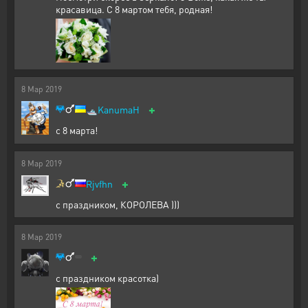
красавица. С 8 мартом тебя, родная!
8
Мар
2019
+
🛥️
KanumaH
с 8 марта!
8
Мар
2019
+
Rjvfhn
с праздником, КОРОЛЕВА )))
8
Мар
2019
+
с праздником красотка)