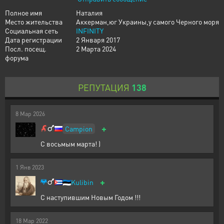
Полное имя
Наталия
Место жительства
Аккерман,юг Украины,у самого Черного моря
Социальная сеть
INFINITY
Дата регистрации
2 Января 2017
Посл. посещ.
2 Марта 2024
форума
РЕПУТАЦИЯ
138
8
Мар
2026
+
Campion
С восьмым марта! )
1
Янв
2023
+
🇪🇪
Kulibin
С наступившим Новым Годом !!!
18
Мар
2022