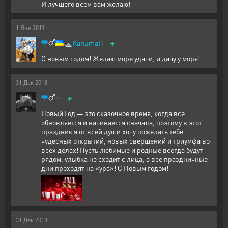
И лучшего всем вам желаю!
1
Янв
2019
+
🛥️
KanumaH
С новым годом! Желаю море удачи, и дачу у моря!
31
Дек
2018
+
Новый Год — это сказочное время, когда все
обновляется и начинается сначала, поэтому в этот
праздник я от всей души хочу пожелать тебе
чудесных открытий, новых свершений и триумфа во
всех делах! Пусть любимые и родные всегда будут
рядом, улыбка не сходит с лица, а все праздничные
дни проходят на «ура»! С Новым годом!
31
Дек
2018