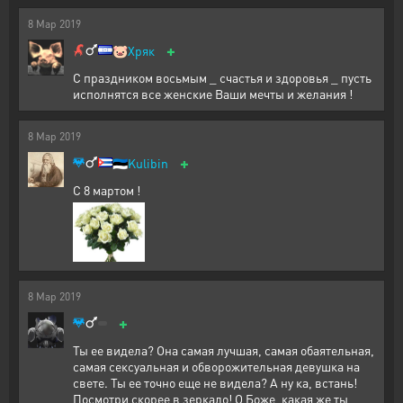
8
Мар
2019
+
🐷
Хряк
С праздником восьмым _ счастья и здоровья _ пусть
исполнятся все женские Ваши мечты и желания !
8
Мар
2019
+
🇪🇪
Kulibin
С 8 мартом !
8
Мар
2019
+
Ты ее видела? Она самая лучшая, самая обаятельная,
самая сексуальная и обворожительная девушка на
свете. Ты ее точно еще не видела? А ну ка, встань!
Посмотри скорее в зеркало! О Боже, какая же ты