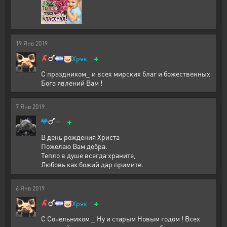
19
Янв
2019
+
🐷
Хряк
С праздником_ и всех мирских благ и божественных
Бога явлений Вам !
7
Янв
2019
+
В день рождения Христа
Пожелаю Вам добра.
Тепло в душе всегда храните,
Любовь как божий дар примите.
6
Янв
2019
+
🐷
Хряк
С Сочельником _ Ну и старым Новым годом ! Всех