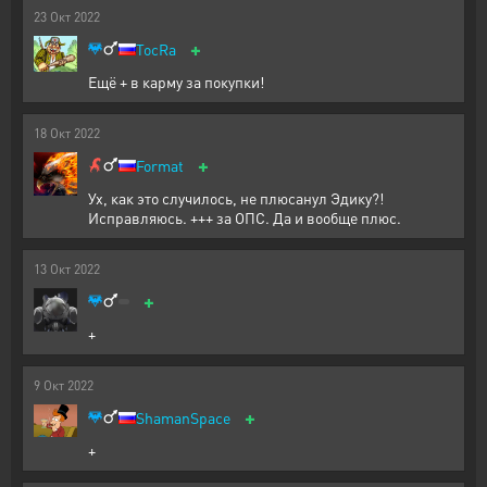
23
Окт
2022
+
TocRa
Ещё + в карму за покупки!
18
Окт
2022
+
Format
Ух, как это случилось, не плюсанул Эдику?!
Исправляюсь. +++ за ОПС. Да и вообще плюс.
13
Окт
2022
+
+
9
Окт
2022
+
ShamanSpace
+