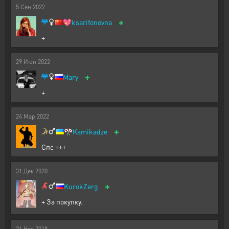
5
Сен
2022
+
💖
ksarifonovna
+
29
Июн
2022
+
Mary
+
24
Мар
2022
+
🎌
Kamikadze
Спс +++
31
Дек
2020
+
KurokZerg
+ За покупку.
26
Ноя
2019