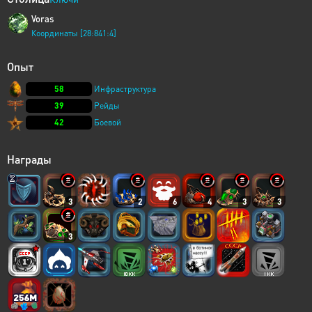
Voras
Координаты [28:841:4]
Опыт
58
Инфраструктура
39
Рейды
42
Боевой
Награды
3
2
6
4
3
3
3