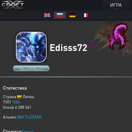
ИГРА
Edisss72
XERJ
6288 K / 6288 K
Статистика
Страна
Литва
ТОП
1604
Очков 6 288 361
Альянс
BATTLESTAR
Столица
Ключи