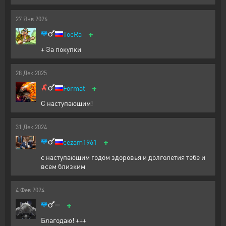
27
Янв
2026
+
TocRa
+ За покупки
28
Дек
2025
+
Format
С наступающим!
31
Дек
2024
+
cezam1961
с наступающим годом здоровья и долголетия тебе и
всем близким
4
Фев
2024
+
Благодаю! +++