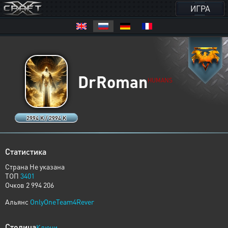
ИГРА
DrRoman
HUMANS
2994 K / 2994 K
Статистика
Страна Не указана
ТОП
3401
Очков 2 994 206
Альянс
OnlyOneTeam4Rever
Столица
Ключи