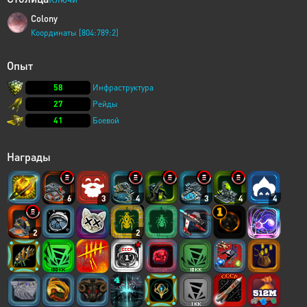
Colony
Координаты [804:789:2]
Опыт
58
Инфраструктура
27
Рейды
41
Боевой
Награды
6
3
4
3
4
4
2
2