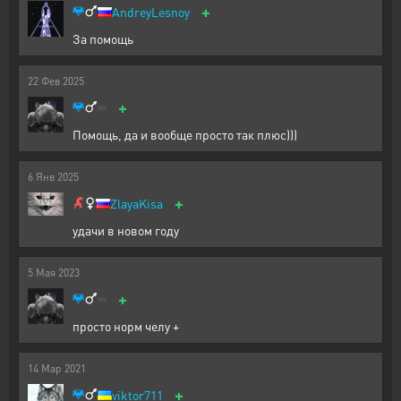
+
AndreyLesnoy
За помощь
22
Фев
2025
+
Помощь, да и вообще просто так плюс)))
6
Янв
2025
+
ZlayaKisa
удачи в новом году
5
Мая
2023
+
просто норм челу +
14
Мар
2021
+
viktor711