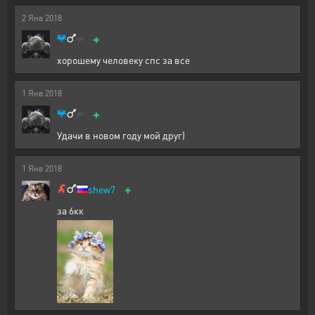
2
Янв
2018
+
хорошему человеку спс за все
1
Янв
2018
+
Удачи в новом году мой друг)
1
Янв
2018
+
shew7
за 6кк