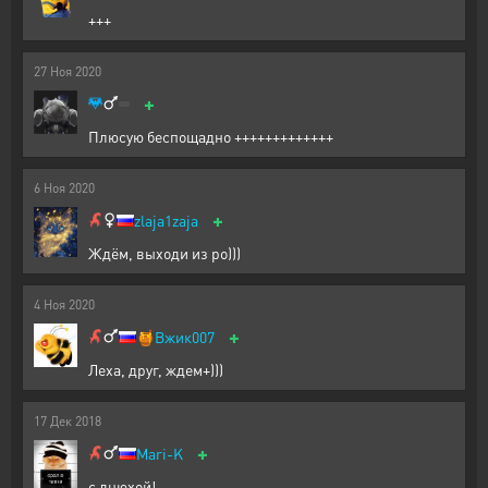
+++
27
Ноя
2020
+
Плюсую беспощадно +++++++++++++
6
Ноя
2020
+
zlaja1zaja
Ждём, выходи из ро)))
4
Ноя
2020
+
🍯
Вжик007
Леха, друг, ждем+)))
17
Дек
2018
+
Mari-K
с днюхой!