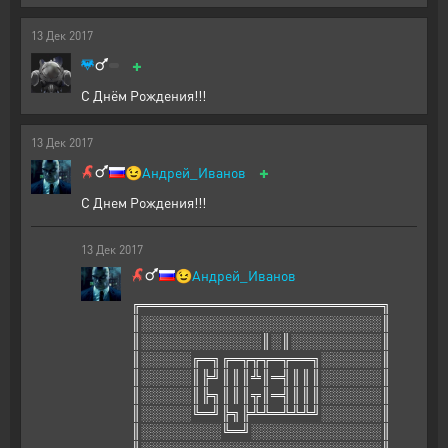
13
Дек
2017
+
С Днём Рождения!!!
13
Дек
2017
+
😉
Андрей_Иванов
С Днем Рождения!!!
13
Дек
2017
😉
Андрей_Иванов
╔════════════════════════╗
║░░░░░░░░░░░░░░░░░░░░░░░░║
║░░░░░░░░░░░░║░║░░░░░░░░░║
║░░░░░╔═╗╔═╦╦╦═╦══╗░░░░░░║
║░░░░░║╠╝║║║╩║═╣║║║░░░░░░║
║░░░░░║╠╗║║║╦║═╣║║║░░░░░░║
║░░░░░╚═╝╠╗╠╩╩═╩╩╩╝░░░░░░║
║░░░░░░░░╚═╝░░░░░░░░░░░░░║