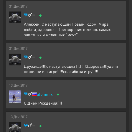
31
Дек
2017
+
Алексей. С наступающим Новым Годом! Мира,
любви, здоровья. Претворения в жизнь самых
заветных и желанных "мечт"
31
Дек
2017
+
Дружище!!!!с наступающим Н.Г!!!Здоровья!!!удачи
по жизни и в игре!!!!!спасибо за игру!!!!!
13
Дек
2017
+
atommix
С Днем Рождения!)))
13
Дек
2017
+