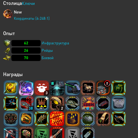
Столица
Ключи
New
Координаты [6:248:1]
Опыт
62
Инфраструктура
26
Рейды
70
Боевой
Награды
3
38
2