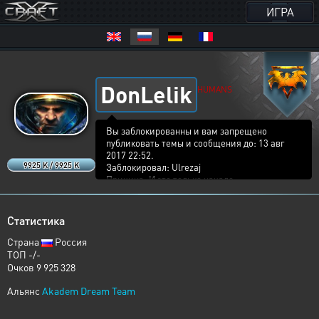
ИГРА
DonLelik
HUMANS
Вы заблокированны и вам запрещено
публиковать темы и сообщения до: 13 авг
2017 22:52.
9925 K / 9925 K
Заблокировал: Ulrezaj
Причина: И это только начало
Вы заблокированны и вам запрещено
публиковать темы и сообщения до: 31 окт
Статистика
2017 23:53.
Заблокировал: VasyaMalevich
Страна
Россия
Причина:
ТОП -/-
Цитата: Grafex
Очков 9 925 328
https://xcraft.ru/battle/index.php?
Альянс
Akadem Dream Team