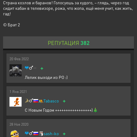
Страна козлов и баранов! Голосуешь за худого, – глядь, через год
сидит кабан в телевизоре, рожа, что жопа, ещё меня учит, как жить,
гад!
© Брат 2
РЕПУТАЦИЯ
382
20
Фев
2022
+
Лелик выходи из РО :)
1
Янв
2021
+
🤼
Tabasco
С Новым Годом +++++++++++++++++)🎄
28
Ноя
2020
+
🎳
sash-ko