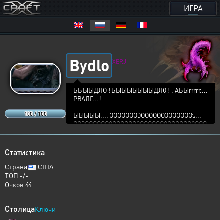
ИГРА
Bydlo
XERJ
БЫЫЫДЛО ! БЫЫЫЫЫЫЫДЛО ! . АБЫrrrrr....
РВАЛГ... !
100 / 100
ЫЫЫЫЫ.... ОООООООООООООООООООООъ...
ОООООООООООООООООООООООООООООООООО
ОООООООООООъ...
U+2622 U+2623 .... +34 +3244 44 5 768
Статистика
☣ + ☢ = ☠
☠ + ☠ = 🍖
Страна
США
ТОП -/-
Очков 44
Столица
Ключи