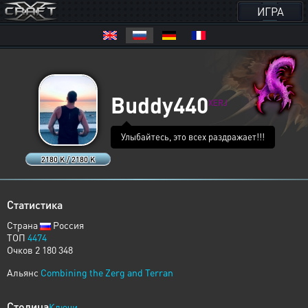
ИГРА
Buddy440
XERJ
Улыбайтесь, это всех раздражает!!!
2180 K / 2180 K
Статистика
Страна
Россия
ТОП
4474
Очков 2 180 348
Альянс
Combining the Zerg and Terran
Столица
Ключи