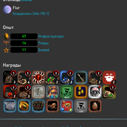
Flur
Координаты [466:155:1]
Опыт
47
Инфраструктура
14
Рейды
11
Боевой
Награды
3
6
2
3
2
2
2
3