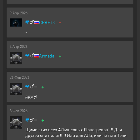
9
Апр
2026
-
CRAFT3
-
4
Апр
2026
+
Armada
26
Фев
2026
+
другу!
8
Фев
2026
+
Щими этих всех АЛьянсовых )!(опогревов!!!! Для
друзей они пилят!!!!! Или для АЛа, или чё ты в Тени