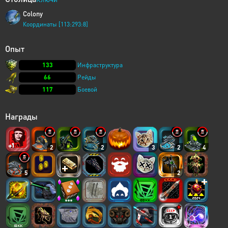
Colony
Координаты [113:293:8]
Опыт
133
Инфраструктура
66
Рейды
117
Боевой
Награды
2
2
3
2
4
5
2