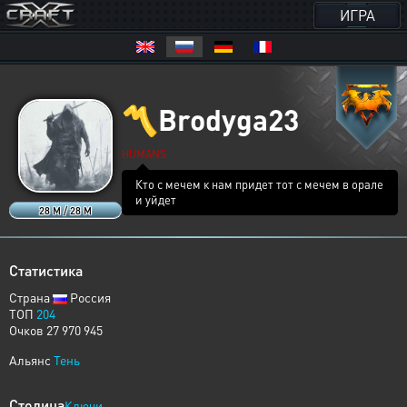
ИГРА
〽️
Brodyga23
HUMANS
Кто с мечем к нам придет тот с мечем в орале
и уйдет
28 M / 28 M
Статистика
Страна
Россия
ТОП
204
Очков 27 970 945
Альянс
Тень
Столица
Ключи