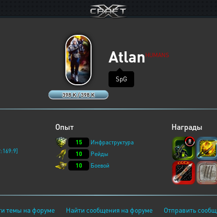
Atlan
HUMANS
SpG
398 K / 398 K
Опыт
Награды
15
Инфраструктура
:169:9]
10
Рейды
10
Боевой
и темы на форуме
Найти сообщения на форуме
Отправить сообщ