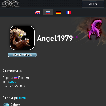
ИГРА
Angel1979
XERJ
1954 K / 1954 K
Статистика
Страна
Россия
ТОП
4879
Очков 1 953 837
Столица
Ключи
Colony