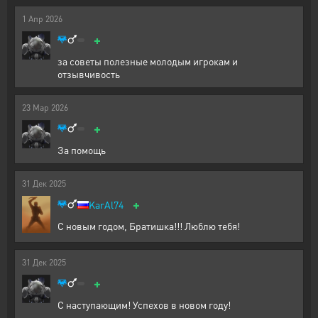
1
Апр
2026
+
за советы полезные молодым игрокам и
отзывчивость
23
Мар
2026
+
За помощь
31
Дек
2025
+
KarAl74
С новым годом, Братишка!!! Люблю тебя!
31
Дек
2025
+
С наступающим! Успехов в новом году!