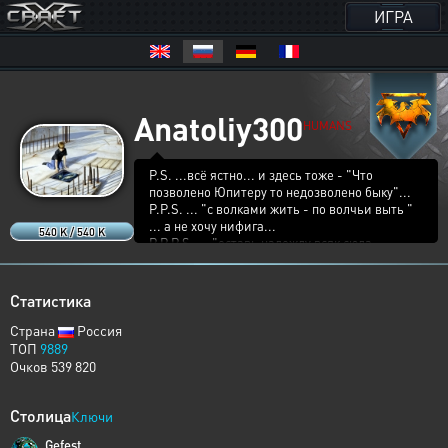
ИГРА
Anatoliy300
HUMANS
P.S. ...всё ястно... и здесь тоже - "Что
позволено Юпитеру то недозволено быку"...
P.P.S. ... "с волками жить - по волчьи выть "
... а не хочу нифига...
540 K / 540 K
P.P.P.S. ... "оставь надежду всяк сюда
входящий" ... или будь счастлив в своём
неведении (пока)...
Статистика
Страна
Россия
ТОП
9889
Очков 539 820
Столица
Ключи
Gefest