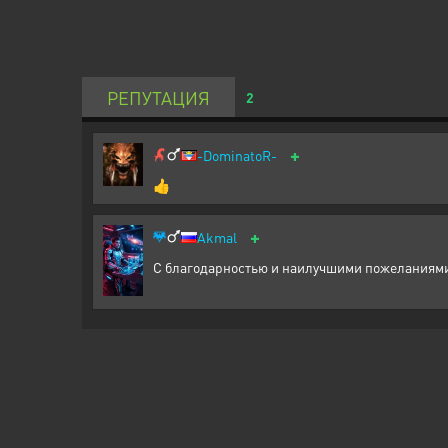
РЕПУТАЦИЯ
2
+
-DominatoR-
👍
+
Akmal
С благодарностью и наилучшими пожеланиям