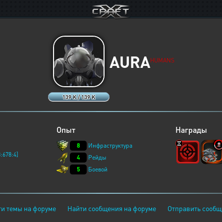
AURA
HUMANS
139 K / 139 K
Опыт
Награды
8
Инфраструктура
:678:4]
4
Рейды
5
Боевой
и темы на форуме
Найти сообщения на форуме
Отправить сообщ