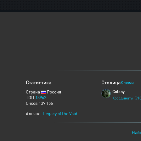
Статистика
Столица
Ключи
Страна
Россия
Colony
ТОП
13962
Координаты [918
Очков 139 156
Альянс
-Legacy of the Void-
Найт