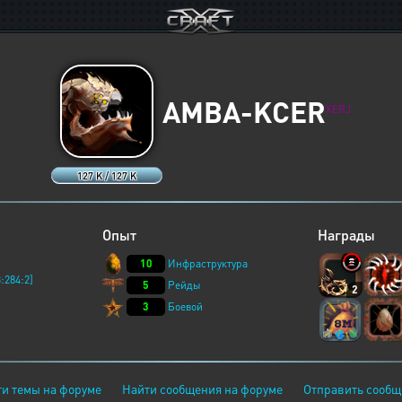
AMBA-KCER
XERJ
127 K / 127 K
Опыт
Награды
10
Инфраструктура
:284:2]
5
Рейды
2
3
Боевой
и темы на форуме
Найти сообщения на форуме
Отправить сообщ