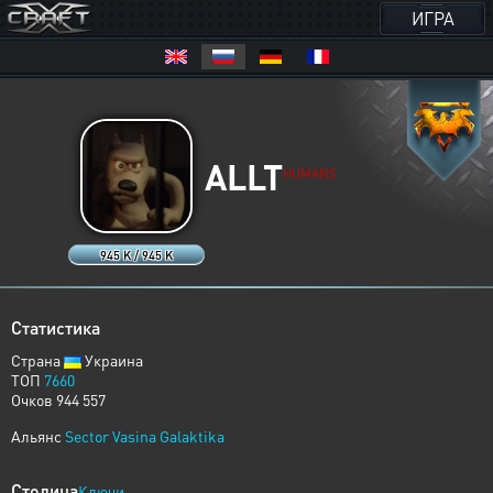
ИГРА
ALLT
HUMANS
945 K / 945 K
Статистика
Страна
Украина
ТОП
7660
Очков 944 557
Альянс
Sector Vasina Galaktika
Столица
Ключи