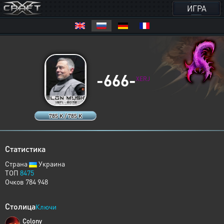
ИГРА
-666-
XERJ
785 K / 785 K
Статистика
Страна
Украина
ТОП
8475
Очков 784 948
Столица
Ключи
Colony