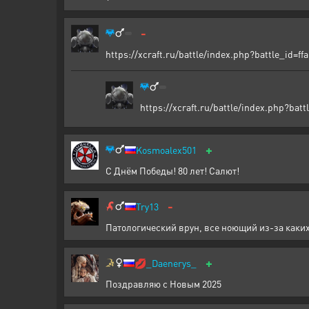
-
https://xcraft.ru/battle/index.php?battle_id=
https://xcraft.ru/battle/index.php?ba
+
Kosmoalex501
С Днём Победы! 80 лет! Салют!
-
Try13
Патологический врун, все ноющий из-за каких-
+
💋
_Daenerys_
Поздравляю с Новым 2025