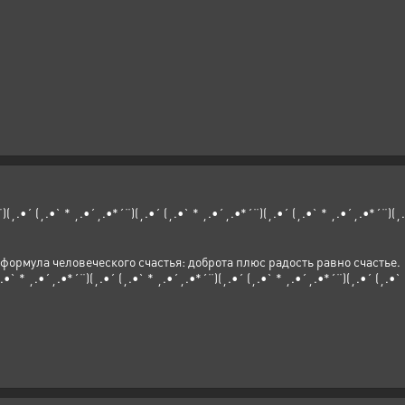
¨)(¸.•´ (¸.•` * ¸.•´¸.•*´¨)(¸.•´ (¸.•` * ¸.•´¸.•*´¨)(¸.•´ (¸.•` * ¸.•´¸.•*´¨)(¸
 формула человеческого счастья: доброта плюс радость равно счастье.
¸.•` * ¸.•´¸.•*´¨)(¸.•´ (¸.•` * ¸.•´¸.•*´¨)(¸.•´ (¸.•` * ¸.•´¸.•*´¨)(¸.•´ (¸.•`