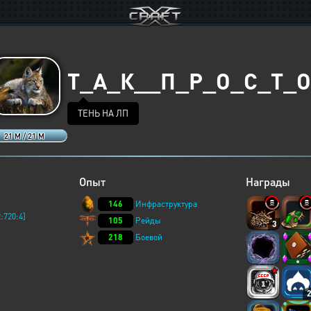
Т_А_К__П_Р_О_С_Т_О
ТЕНЬ НА ЛП
21 M / 21 M
Опыт
Награды
146
Инфраструктура
:720:4]
105
Рейды
3
218
Боевой