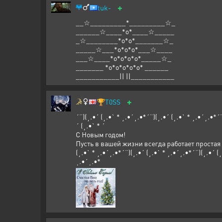
+
tuk-
__☆_________*_________☆_
______☆____*o*____☆_____
_☆________*o*o*_______☆_
_____☆___*o*o*o*___☆____
___☆____*o*o*o*o*_____☆_
_______ *o*o*o*o*o* ______
___________|| ||___________
+
🏆
T0SS
´¨)(¸.•´ (¸.•` * ¸.•´¸.•*´¨)(¸.•´ (¸.•` * ¸.•´¸.•*´
´ (¸.•` * ´
С Новым годом!
Пусть в вашей жизни всегда работает простая
(¸.•` * ¸.•´¸.•*´¨)(¸.•´ (¸.•` * ¸.•´¸.•*´¨)(¸.•´ (
¸.•´¸.•*