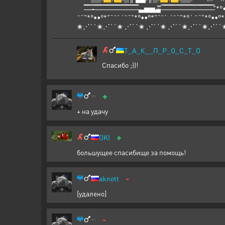
̶̶̶̶̿̿̿̿ ̶̶̿̿ ̶̿ ̶̿-̶̶̿̿ ̶̿ ̶̶̶̶̿̿̿̿ ̶̶̿̿ ̶̿ ̶̿ ̶̶̿̿ ̶̶̶̿̿̿ ̶̿ ̶̶̿̿ ̶̶̿̿ ̶̶̶̿̿̿ ̶̿ ̶̶̿̿ ̶̿ ̶̶̶̶̿̿̿̿ ̶̶̿̿ ̶̶̶̶
¯˜"*°••°*"˜¯`´¯˜"*°••°*"˜¯` ´¯˜"*°´ ¯˜"*°••°*
✬⋰``✬⋰``✬ ⋰``✬ ⋰``✬ ⋰``✬⋰``✬⋰``✬ ⋰
Т_А_К__П_Р_О_С_Т_О
Спасибо ;))!
+
+ на удачу
+
OKI
большущее спасибище за помощь!
-
aknott
[удалено]
-