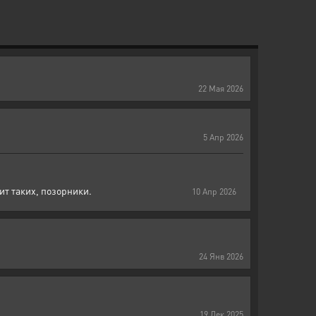
22
Мая
2026
5
Апр
2026
ит таких, позорники.
10
Апр
2026
24
Янв
2026
19
Дек
2025