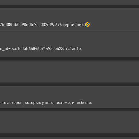
ffa7bd08bd6fc90d0fc7ac002df9a696 сервисник 🤣
ttle_id=ecc1edab66846591493ce623a9c1ae1b
то астеров, которых у него, похоже, и не было.