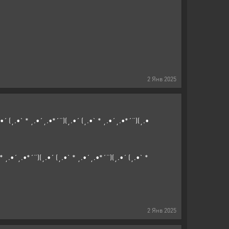
2
Янв
2025
.•´ (¸.•` * ¸.•´¸.•*´¨)(¸.•´ (¸.•` * ¸.•´¸.•*´¨)(¸.•
 * ¸.•´¸.•*´¨)(¸.•´ (¸.•` * ¸.•´¸.•*´¨)(¸.•´ (¸.•` *
2
Янв
2025