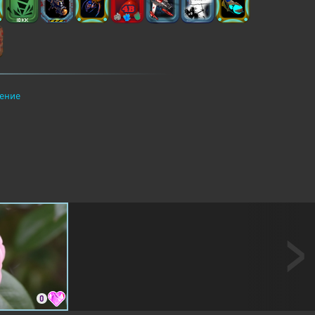
ение
0