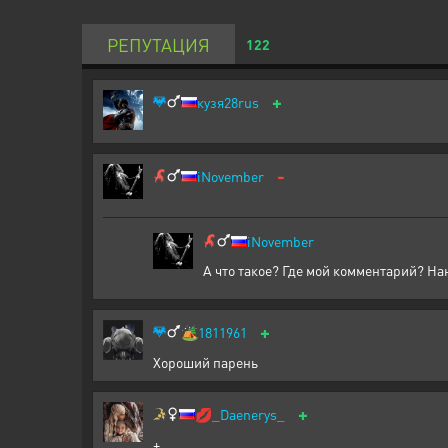
РЕПУТАЦИЯ
122
+
кузя28rus
-
iNovember
iNovember
А что такое? Где мой комментарий? На
+
🏕️
1811961
Хороший парень
+
💋
_Daenerys_
+