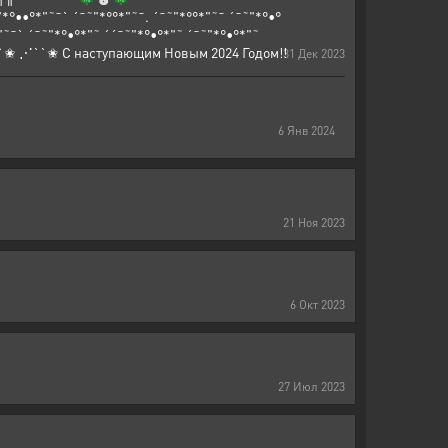
¯˜"*°••°*"˜¯ ` ´¯˜"*°´¯˜"*°••°*"˜¯` ´¯˜"*°´¯˜"*°••°*"˜¯` ´¯˜"*°••°*"˜¯` ´¯˜"*°°*"˜¯. ´¯˜"*°°*"˜¯ ´¯˜"*°•°
"˜¯` ´¯˜"*°•°*"˜ ´´¯˜"*°•°*"˜ ´¯˜"*°•°*"˜
✬ С наступающим Новым 2024 Годом!!
31
Дек
2023
6
Янв
2024
21
Ноя
2023
6
Окт
2023
27
Июл
2023