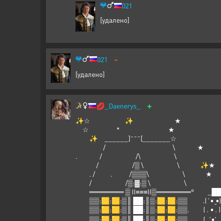
021
[удалено]
-
021
[удалено]
+
💋
_Daenerys_
✨☆ ✨ ★
☆ 
✨ ______
/ 
. / 
/ /▒ \ \ ✨★
. / . /▒▒▒\ \ ★ ✨ ★
/ /▒:▓:▒ \ \ 
═══════ ▒ II≡≡≡II▒═════
▒▒:🟨:🟨:▒║ ██:║▒:🟨:🟨
▒▒:🟨:🟨:▒║ ██:║▒:🟨:🟨:▒▒
▒▒:🟨:🟨:▒║ ██:║▒:🟨:🟨:▒▒. (