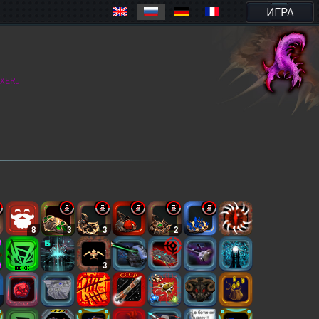
ИГРА
XERJ
8
3
3
2
3
2