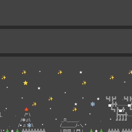
 ✨ * ✨ ★ ✨
* ★ ✨
]¯¯¯[_______☆ 
\ ★ 
/\ \ *
 * ✨ * ★ ╚╣╠╝ .╚╣╠
 ❄ ▄╬╬.........▄╬╬...........
.* 🍁 * ✨ ╚╗╠▄╬ ╚╗╠▄
══° _██_ . /* \ * ╠╦╦╬.......╠╦╦╬...
:▒▒ .(´• ̮•) /✼♫\ * _Π_____. . * ╝╝╝╝
. ( . • . ) . /• ♫ ❄\ * /______/~＼ *
..'•'.. ) *🎄⛄🎄˛╬╬╬╬╬╬╬╬ .｜田田 ｜門｜ 🎄⛄🎄 ╬╬╬╬