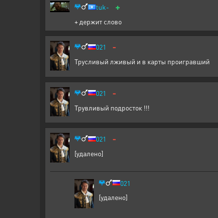
+
tuk-
+ держит слово
-
021
Трусливый лживый и в карты проигравший
-
021
Трувливый подросток !!!
-
021
[удалено]
021
[удалено]