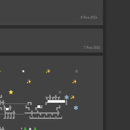
8
Янв
2024
7
Янв
2024
 ★ ✨ ☆
 ✨
⭐ ✨ * ✨ ✨
* ★
 ⭐ ☆
╝ ╗╬╔╬╔ ❄ ✨
........╔╗ ╔▀▀▀▀▀▀║
╬ ╚╗ ╔▀╝ ╔╝ ❄
.....══╬═╩╦═╦═╦═╬
 ╝╝╝╝ ╘╧═╧═╧═╧═╧═╛
 .╬╬╬╬╬ *🎄⛄🎄