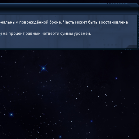
иональным повреждённой броне. Часть может быть восстановлена
й
на процент равный четверти суммы уровней.