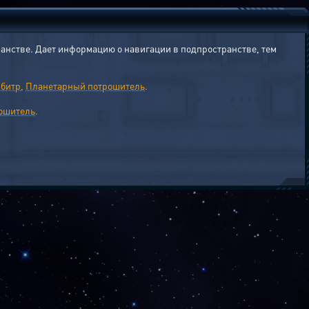
ранстве. Дает информацию о навигации в подпространстве, тем
битр
,
Планетарный потрошитель
.
ошитель
.