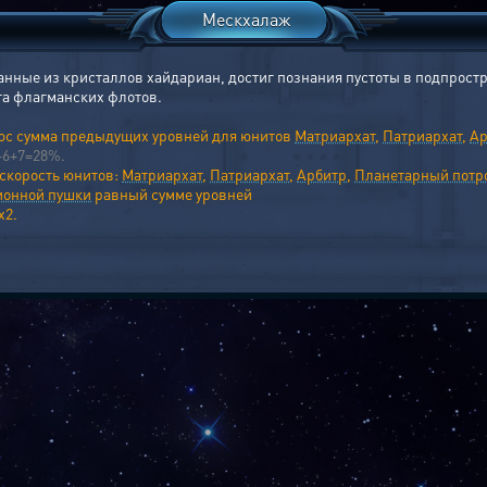
Мескхалаж
нные из кристаллов хайдариан, достиг познания пустоты в подпрост
та флагманских флотов.
юс сумма предыдущих уровней для юнитов
Матриархат
,
Патриархат
,
Ар
+6+7=28%.
 скорость юнитов:
Матриархат
,
Патриархат
,
Арбитр
,
Планетарный потр
ионной пушки
равный сумме уровней
х2.