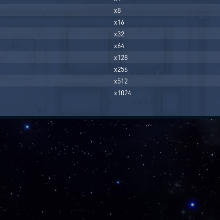
x8
x16
x32
x64
x128
x256
x512
x1024