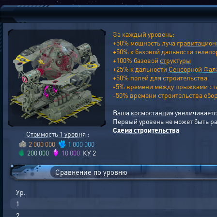
За каждый уровень:
+50% мощность луча
гравитацион
+50% к базовой дальности телепо
+100% базовой
структуры
+25% к дальности
Сенсорной Фал
+50% полей для строительства
-5% времени между прыжками стан
-50% времени строительства обо
Ваша
космостанция
увеличивается
Первый уровень не может быть р
Схема строительства
Стоимость 1 уровня
:
2 000 000
1 000 000
200 000
10 000
КУ
2
Сравнение по уровню
Ур.
1
2