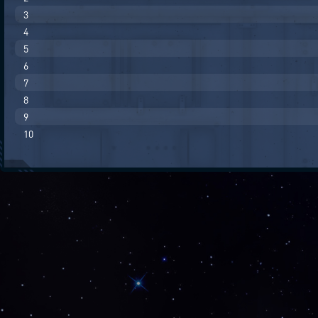
3
4
5
6
7
8
9
10