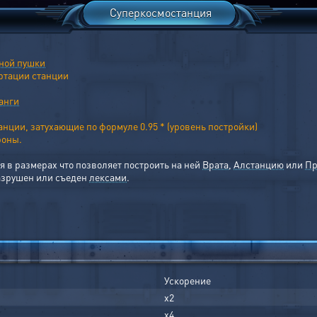
Суперкосмостанция
ной пушки
ртации станции
анги
ции, затухающие по формуле 0.95 * (уровень постройки)
роны.
 в размерах что позволяет построить на ней
Врата
,
Алстанцию
или
Пр
азрушен или съеден
лексами
.
Ускорение
x2
x4