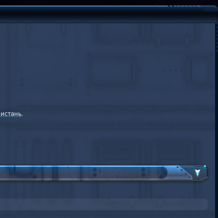
истань
.