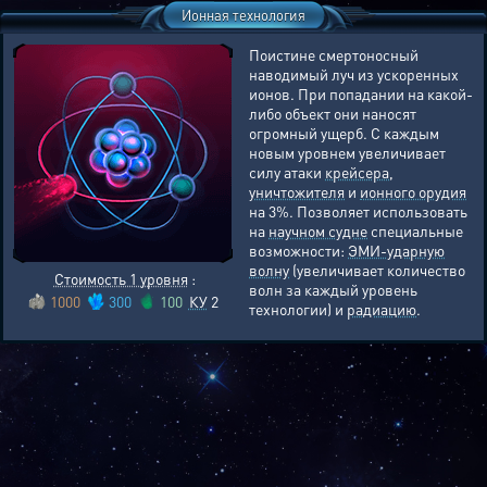
Ионная технология
Поистине смертоносный
наводимый луч из ускоренных
ионов. При попадании на какой-
либо объект они наносят
огромный ущерб. С каждым
новым уровнем увеличивает
силу атаки
крейсера
,
уничтожителя
и
ионного орудия
на 3%. Позволяет использовать
на
научном судне
специальные
возможности:
ЭМИ-ударную
волну
(увеличивает количество
Стоимость 1 уровня
:
волн за каждый уровень
1000
300
100
КУ
2
технологии) и
радиацию
.