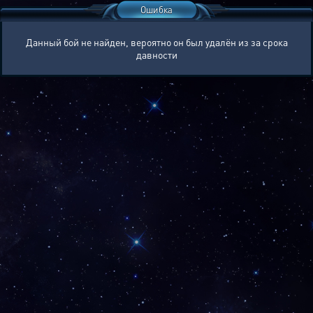
Ошибка
Данный бой не найден, вероятно он был удалён из за срока
давности