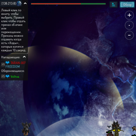
[138:213:8]
Обзор
Левый клик по
+
юниту, чтобы
выбрать. Правый
.
клик чтобы отдать
приказ об атаке
или
-
перемещении.
Приказы можно
отдавать когда
есть «Ходы»,
которые копятся
каждые 10 секунд.
Нападающие:
TARAN-007
FREEDOM
Обороняющиеся:
Volhva