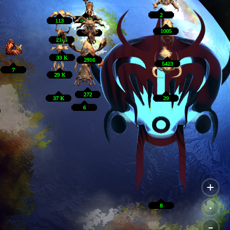
+
.
-