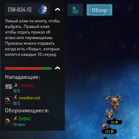
[58:824:5]
Обзор
Левый клик по юниту, чтобы
выбрать. Правый клик
чтобы отдать приказ об
атаке или перемещении.
Приказы можно отдавать
когда есть «Ходы», которые
копятся каждые 10 секунд.
Нападающие:
_Kitana_
B/S
needbecool
B/S
Обороняющиеся:
DrBAC
Orden