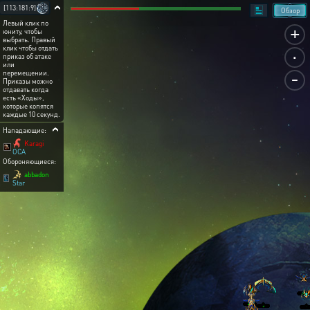
[113:181:9]
Обзор
Левый клик по
+
юниту, чтобы
выбрать. Правый
.
клик чтобы отдать
приказ об атаке
или
-
перемещении.
Приказы можно
отдавать когда
есть «Ходы»,
которые копятся
каждые 10 секунд.
Нападающие:
Karagi
OCA
Обороняющиеся:
abbadon
Star