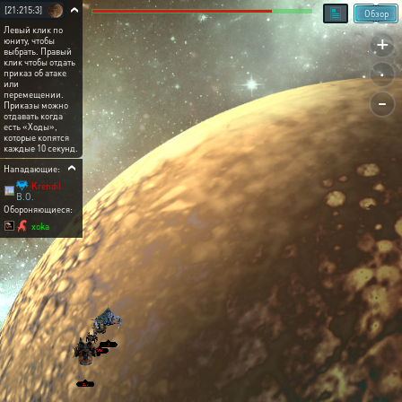
[21:215:3]
Обзор
Левый клик по
+
юниту, чтобы
выбрать. Правый
.
клик чтобы отдать
приказ об атаке
или
-
перемещении.
Приказы можно
отдавать когда
есть «Ходы»,
которые копятся
каждые 10 секунд.
Нападающие:
Krendil
B.O.
Обороняющиеся:
xoka