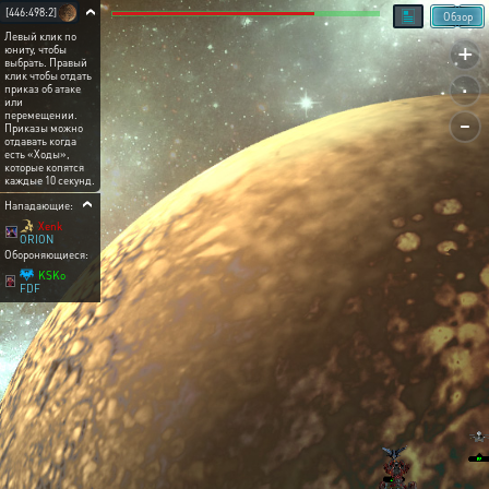
[446:498:2]
Обзор
Левый клик по
+
юниту, чтобы
выбрать. Правый
.
клик чтобы отдать
приказ об атаке
или
-
перемещении.
Приказы можно
отдавать когда
есть «Ходы»,
которые копятся
каждые 10 секунд.
Нападающие:
Xenk
ORION
Обороняющиеся:
KSKo
FDF