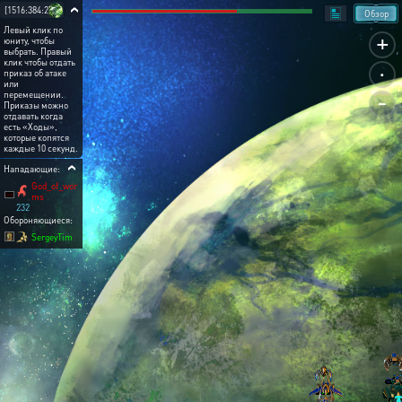
[1516:384:2]
Обзор
Левый клик по
+
юниту, чтобы
выбрать. Правый
.
клик чтобы отдать
приказ об атаке
или
-
перемещении.
Приказы можно
отдавать когда
есть «Ходы»,
которые копятся
каждые 10 секунд.
Нападающие:
God_of_wor
ms
232
Обороняющиеся:
SergeyTim