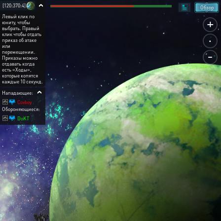
[120:370:4]
Обзор
Левый клик по
+
юниту, чтобы
выбрать. Правый
.
клик чтобы отдать
приказ об атаке
или
-
перемещении.
Приказы можно
отдавать когда
есть «Ходы»,
которые копятся
каждые 10 секунд.
Нападающие:
Covboy
Обороняющиеся:
DoKT