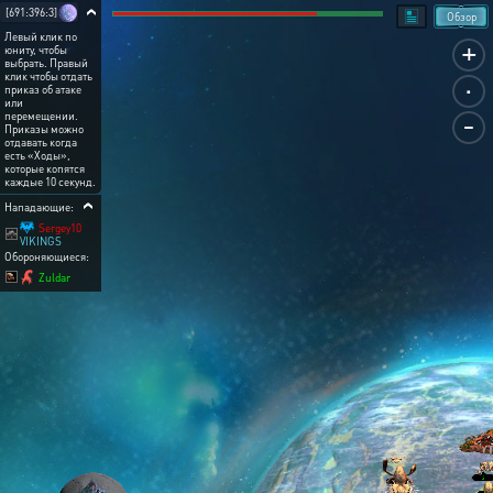
[691:396:3]
Обзор
Левый клик по
+
юниту, чтобы
выбрать. Правый
.
клик чтобы отдать
приказ об атаке
или
-
перемещении.
Приказы можно
отдавать когда
есть «Ходы»,
которые копятся
каждые 10 секунд.
Нападающие:
Sergey10
VIKINGS
Обороняющиеся:
Zuldar