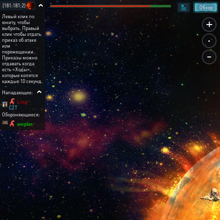
[181:181:2]
Обзор
Левый клик по
+
юниту, чтобы
выбрать. Правый
.
клик чтобы отдать
приказ об атаке
или
-
перемещении.
Приказы можно
отдавать когда
есть «Ходы»,
которые копятся
каждые 10 секунд.
Нападающие:
Ling
CZT
Обороняющиеся:
wegdas