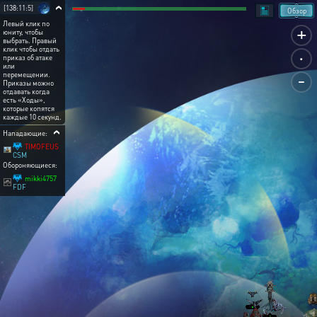
[138:11:5]
Обзор
Левый клик по
+
юниту, чтобы
выбрать. Правый
.
клик чтобы отдать
приказ об атаке
или
-
перемещении.
Приказы можно
отдавать когда
есть «Ходы»,
которые копятся
каждые 10 секунд.
Нападающие:
TIMOFEUS
CSM
Обороняющиеся:
mikki4757
FDF