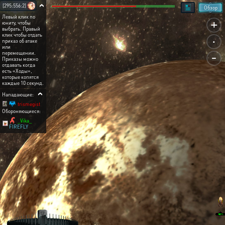
[295:556:2]
Обзор
Левый клик по
+
юниту, чтобы
выбрать. Правый
.
клик чтобы отдать
приказ об атаке
или
-
перемещении.
Приказы можно
отдавать когда
есть «Ходы»,
которые копятся
каждые 10 секунд.
Нападающие:
trismegist
Обороняющиеся:
_Vika_
FIREFLY