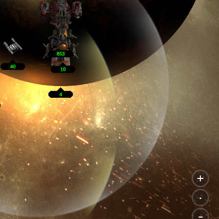
+
.
-