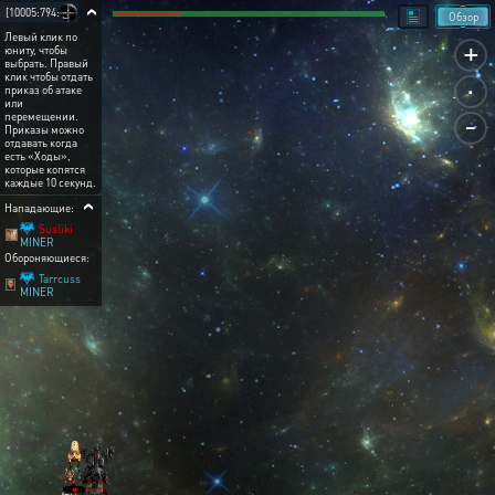
[10005:794:8]
Обзор
Левый клик по
+
юниту, чтобы
выбрать. Правый
.
клик чтобы отдать
приказ об атаке
или
-
перемещении.
Приказы можно
отдавать когда
есть «Ходы»,
которые копятся
каждые 10 секунд.
Нападающие:
Susliki
MINER
Обороняющиеся:
Tarrcuss
MINER