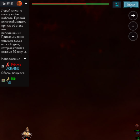
[66:99:9]
Обзор
Левый клик по
+
юниту, чтобы
выбрать. Правый
.
клик чтобы отдать
приказ об атаке
или
-
перемещении.
Приказы можно
отдавать когда
есть «Ходы»,
которые копятся
каждые 10 секунд.
Нападающие:
Prisrak
UKRAINE
Обороняющиеся:
Rik
- VS -