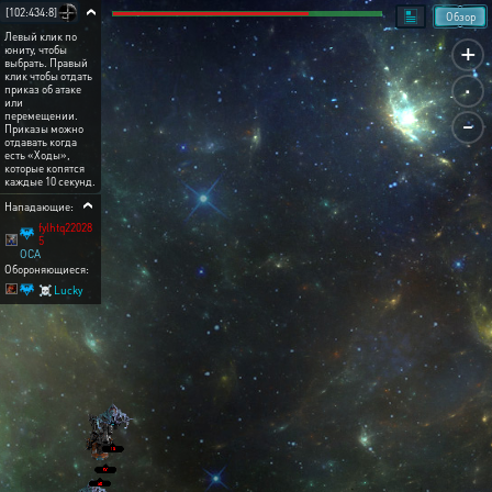
[102:434:8]
Обзор
Левый клик по
+
юниту, чтобы
выбрать. Правый
.
клик чтобы отдать
приказ об атаке
или
-
перемещении.
Приказы можно
отдавать когда
есть «Ходы»,
которые копятся
каждые 10 секунд.
Нападающие:
fylhtq22028
5
OCA
Обороняющиеся:
☠ Lucky