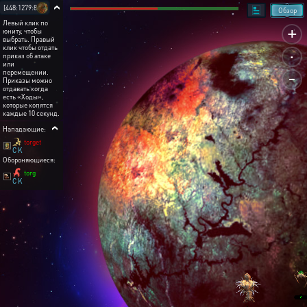
[448:1279:8]
Обзор
Левый клик по
+
юниту, чтобы
выбрать. Правый
.
клик чтобы отдать
приказ об атаке
или
-
перемещении.
Приказы можно
отдавать когда
есть «Ходы»,
которые копятся
каждые 10 секунд.
Нападающие:
torget
C K
Обороняющиеся:
torg
C K