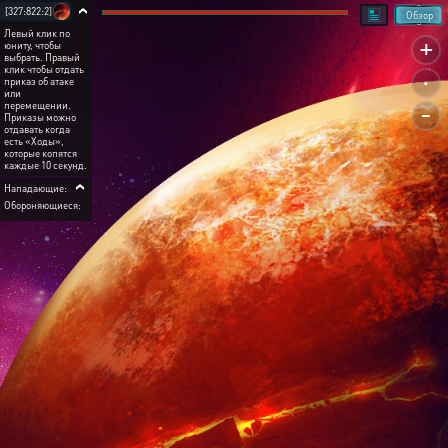
[327:822:2]
Обзор
Левый клик по
+
юниту, чтобы
выбрать. Правый
.
клик чтобы отдать
приказ об атаке
или
-
перемещении.
Приказы можно
отдавать когда
есть «Ходы»,
которые копятся
каждые 10 секунд.
Нападающие:
Обороняющиеся: