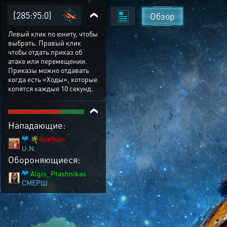
[285:95:0]
Обзор
Левый клик по юниту, чтобы
выбрать. Правый клик
чтобы отдать приказ об
атаке или перемещении.
Приказы можно отдавать
когда есть «Ходы», которые
копятся каждые 10 секунд.
Нападающие:
🌴RedRum
U.N.
Обороняющиеся:
Algis_Ptashnikas
СМЕРШ