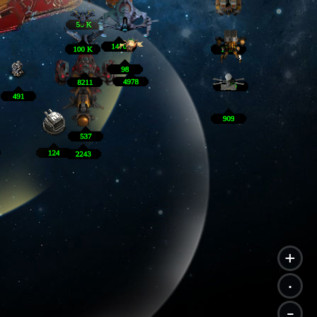
+
.
-