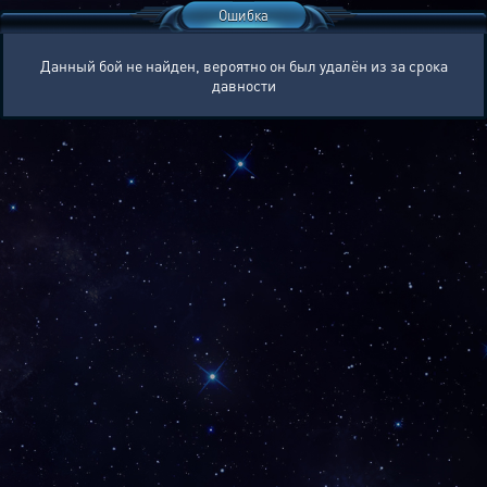
Ошибка
Данный бой не найден, вероятно он был удалён из за срока
давности