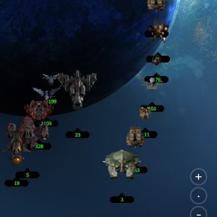
+
.
-