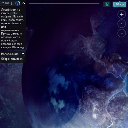
[2:168:8]
Обзор
Левый клик по
+
юниту, чтобы
выбрать. Правый
.
клик чтобы отдать
приказ об атаке
или
-
перемещении.
Приказы можно
отдавать когда
есть «Ходы»,
которые копятся
каждые 10 секунд.
Нападающие:
Обороняющиеся: